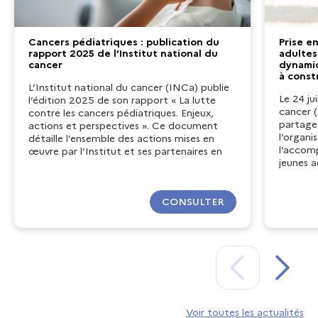
Cancers pédiatriques : publication du
Prise e
rapport 2025 de l’Institut national du
adultes
cancer
dynamiq
à const
L’Institut national du cancer (INCa) publie
Le 24 ju
l’édition 2025 de son rapport « La lutte
cancer 
contre les cancers pédiatriques. Enjeux,
partage 
actions et perspectives ». Ce document
l’organi
détaille l’ensemble des actions mises en
l’accom
œuvre par l’Institut et ses partenaires en
jeunes a
matière d’organisation des soins et de
recherche, pour faire reculer les cancers des
enfants, des adolescents et jeunes adultes
CONSULTER
(AJA) dans notre pays.
Commander gratuitement le rapport
Voir toutes les actualités